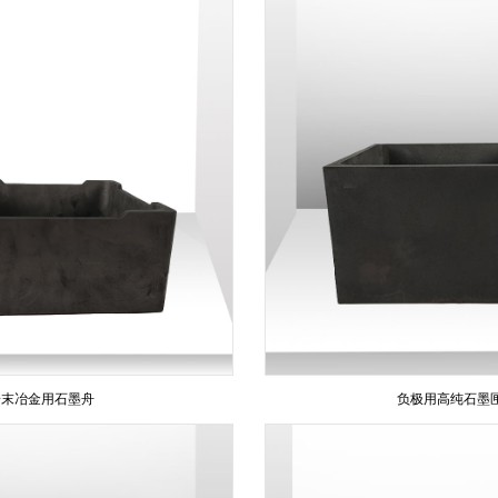
粉末冶金用石墨舟
负极用高纯石墨