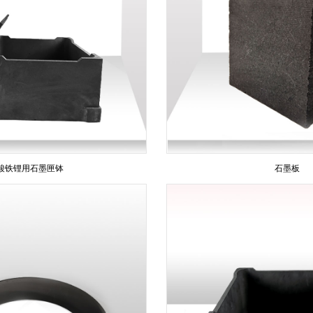
酸铁锂用石墨匣钵
石墨板