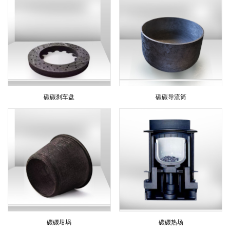
碳碳刹车盘
碳碳导流筒
碳碳坩埚
碳碳热场