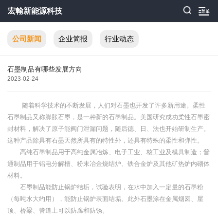
宏翰新能源科技
公司新闻
企业简报
行业动态
石墨制品有哪些发展方向
2023-02-24
随着科学技术的不断发展，人们对石墨也开发了许多新用途。柔性
石墨制品又称膨胀石墨，是一种新的石墨制品。美国研究成功柔性石墨密
封材料，解决了原子能阀门泄漏问题，随后德、日、法也开始研制生产。
这种产品除具有石墨天然所具有的特性外，还具有特殊的柔性和弹性。
高纯石墨制品用于高纯金属冶炼、电子工业、核工业及模具制造；普
通制品用于铝电分解槽、粉末冶金烧结炉、铁合金炉及其他矿热炉内砌体
材料。
石墨制品能防止锅炉结垢，试验表明，在水中加入一定量的石墨粉
（每吨水大约用），能防止锅炉表面结垢。此外石墨涂在金属烟囱、屋
顶、桥梁、管道上可以防腐和防锈。